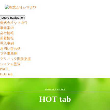
toggle navigation
株式会社シマカワ
事業案内
会社情報
新着情報
導入事例
お問い合わせ
プチ事務長
クリニック開業支援
システム監査
PACS
HOT tab
HOT tab